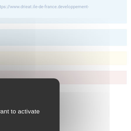
tps://www.drieat.ile-de-france.developpement-
à vos services en ligne.
ant to activate