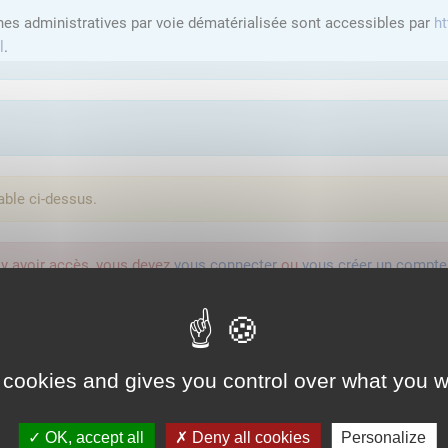
hes administratives par voie dématérialisée sont accessibles par
ht
l
.
able ci-dessus.
'y avoir accès, vous devez
vous connecter
ou
vous créer un compte
lution proposée par l'Etat pour sécuriser et simplifier la connexion 
 cookies and gives you control over what you w
Qu'est-ce que FranceConnect ?
OK, accept all
Deny all cookies
Personalize