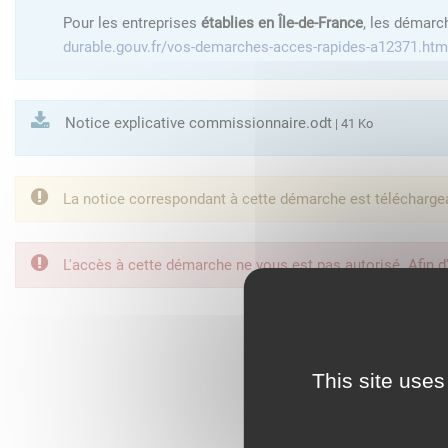
Pour les entreprises
établies en Île-de-France
, les démarc
durable.gouv.fr/vos-demarches-acces-rapides-a12371.htm
Notice explicative commissionnaire.odt
| 41 Ko
La notice correspondant à cette démarche est télécharge
L'accès à cette démarche ne vous est pas autorisé. Afin d
FranceConnect est la so
This site uses