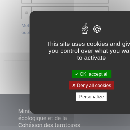
Mot de passe
Je crée mon
oublié ?
compte
This site uses cookies and gi
Connexion
you control over what you wa
to activate
Démarrer
OK, accept all
Deny all cookies
Personalize
Ministère de la Transition
écologique et de la
Cohésion des territoires