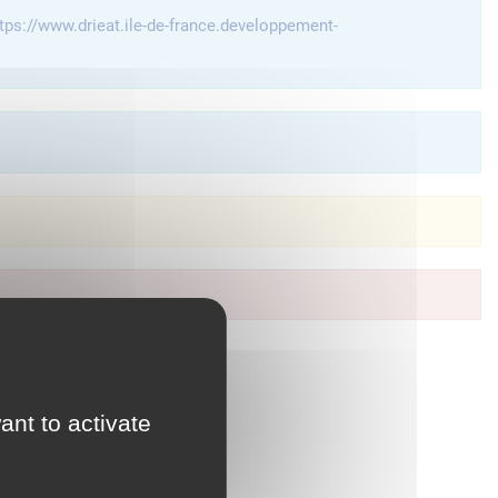
tps://www.drieat.ile-de-france.developpement-
à vos services en ligne.
ant to activate