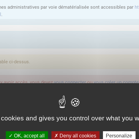
hes administratives par voie dématérialisée sont accessibles par
ht
l
.
able ci-dessus.
'y avoir accès, vous devez
vous connecter
ou
vous créer un compte
lution proposée par l'Etat pour sécuriser et simplifier la connexion 
 cookies and gives you control over what you w
Qu'est-ce que FranceConnect ?
OK, accept all
Deny all cookies
Personalize