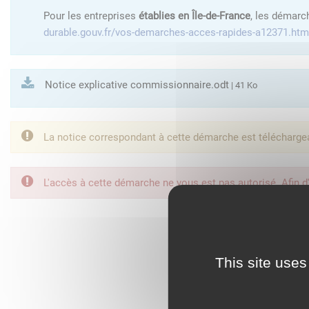
Pour les entreprises
établies en Île-de-France
, les démarc
durable.gouv.fr/vos-demarches-acces-rapides-a12371.htm
Notice explicative commissionnaire.odt
| 41 Ko
La notice correspondant à cette démarche est télécharge
L'accès à cette démarche ne vous est pas autorisé. Afin d
FranceConnect est la so
This site uses