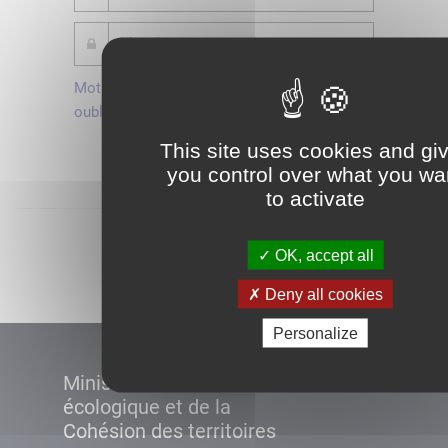
Mot de passe
Je crée mon
oublié ?
compte
This site uses cookies and gi
Connexion
you control over what you wa
to activate
Démarrer
OK, accept all
Deny all cookies
Personalize
Ministère de la Transition
écologique et de la
Cohésion des territoires