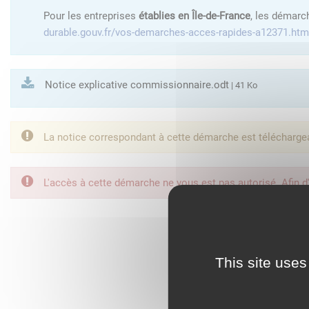
Pour les entreprises
établies en Île-de-France
, les démarc
durable.gouv.fr/vos-demarches-acces-rapides-a12371.htm
Notice explicative commissionnaire.odt
| 41 Ko
La notice correspondant à cette démarche est télécharge
L'accès à cette démarche ne vous est pas autorisé. Afin d
FranceConnect est la so
This site uses