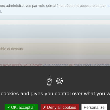
hes administratives par voie dématérialisée sont accessibles par
ht
l
.
able ci-dessus.
'y avoir accès, vous devez
vous connecter
ou
vous créer un compte
lution proposée par l'Etat pour sécuriser et simplifier la connexion 
 cookies and gives you control over what you w
Qu'est-ce que FranceConnect ?
OK, accept all
Deny all cookies
Personalize