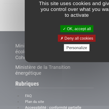
This site uses cookies and gi
you control over what you wa
Démarrer
to activate
OK, accept all
Deny all cookies
Ministère de la Transition
Personalize
écologique et de la
Cohésion des territoires
Ministère de la Transition
énergétique
Rubriques
FAQ
Plan du site
Accessibilité : conformité partielle