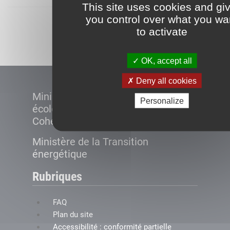
This site uses cookies and gi
you control over what you wa
Démarrer
to activate
OK, accept all
Deny all cookies
Ministère de la Transition
Personalize
écologique et de la
Cohésion des territoires
Ministère de la Transition
énergétique
Rubriques
FAQ
Plan du site
Accessibilité : conformité partielle