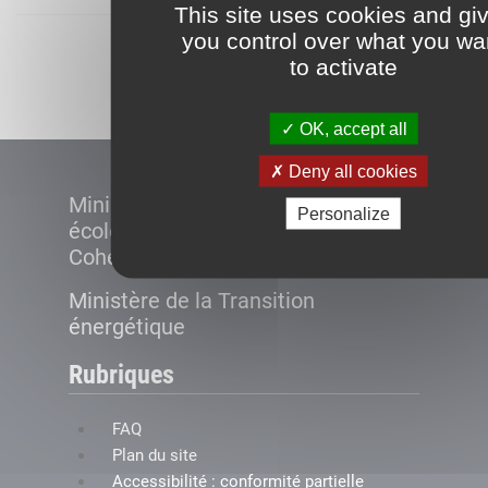
This site uses cookies and gi
you control over what you wa
Démarrer
to activate
OK, accept all
Deny all cookies
Ministère de la Transition
Personalize
écologique et de la
Cohésion des territoires
Ministère de la Transition
énergétique
Rubriques
FAQ
Plan du site
Accessibilité : conformité partielle