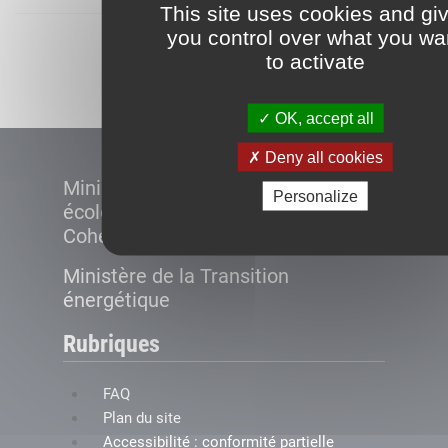
This site uses cookies and gi
you control over what you wa
Démarrer
to activate
OK, accept all
Deny all cookies
Ministère de la Transition
Personalize
écologique et de la
Cohésion des territoires
Ministère de la Transition
énergétique
Rubriques
FAQ
Plan du site
Accessibilité : conformité partielle