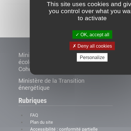
This site uses cookies and gi
you control over what you wa
Démarrer
to activate
OK, accept all
Deny all cookies
Ministère de la Transition
Personalize
écologique et de la
Cohésion des territoires
Ministère de la Transition
énergétique
Rubriques
FAQ
Plan du site
Accessibilité : conformité partielle