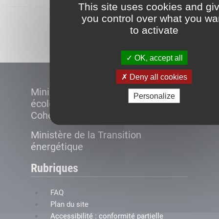
This site uses cookies and gi
you control over what you wa
Démarrer
to activate
OK, accept all
Deny all cookies
Ministère de la Transition
Personalize
écologique et de la
Cohésion des territoires
Ministère de la Transition
énergétique
Rubriques
FAQ
Plan du site
Accessibilité : conformité partielle