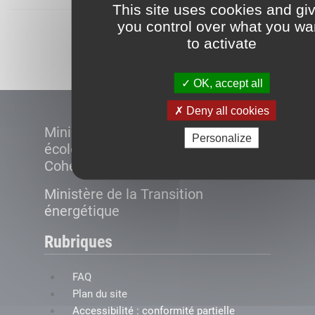
This site uses cookies and gi
you control over what you wa
Démarrer
to activate
OK, accept all
Deny all cookies
Ministère de la Transition
Personalize
écologique et de la
Cohésion des territoires
Ministère de la Transition
énergétique
Rubriques
FAQ
Plan du site
Accessibilité : conformité partielle