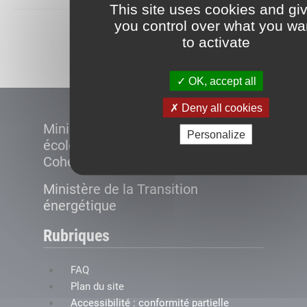
This site uses cookies and gi
you control over what you wa
Démarrer
to activate
OK, accept all
Deny all cookies
Ministère de la Transition
Personalize
écologique et de la
Cohésion des territoires
Ministère de la Transition
énergétique
Rubriques
FAQ
Plan du site
Accessibilité : conformité partielle