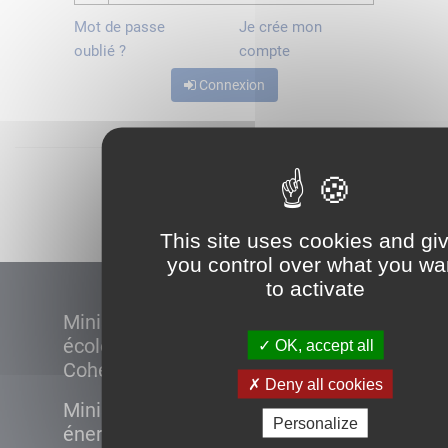
Mot de passe
Je crée mon
oublié ?
compte
Connexion
Démarrer
This site uses cookies and gi
you control over what you wa
to activate
Ministère de la Transition
écologique et de la
OK, accept all
Cohésion des territoires
Deny all cookies
Ministère de la Transition
Personalize
énergétique