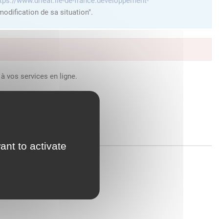
tps://www.drieat.ile-de-france.developpement-
odification de sa situation".
à vos services en ligne.
ant to activate