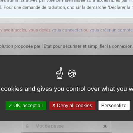
hes administratives par voie dématérialisée sont accessibles par
ht
l
. Pour une demande de radiation, choisir la démarche "Déclarer la m
'y avoir accès, vous devez
vous connecter
ou
vous créer un compte
lution proposée par l'Etat pour sécuriser et simplifier la connexion 
Qu'est-ce que FranceConnect ?
 cookies and gives you control over what you w
ou
OK, accept all
Deny all cookies
Personalize