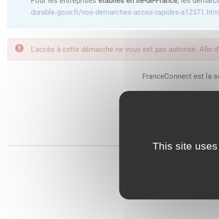
Pour les entreprises
établies en Île-de-France
, les démarc
durable.gouv.fr/vos-demarches-acces-rapides-a12371.htm
L'accès à cette démarche ne vous est pas autorisé. Afin d
FranceConnect est la so
This site uses