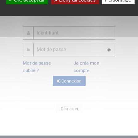
ou
Mot de passe
Je crée mon
oublié ?
compte
Connexion
Démarrer