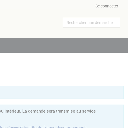
Se connecter
ou intérieur. La demande sera transmise au service
tps://www.drieat.ile-de-france.developpement-