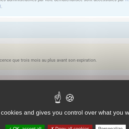
l
.
cence que trois mois au plus avant son expiration.
'y avoir accès, vous devez
vous connecter
ou
vous créer un compte
lution proposée par l'Etat pour sécuriser et simplifier la connexion 
 cookies and gives you control over what you w
Qu'est-ce que FranceConnect ?
OK, accept all
Deny all cookies
Personalize