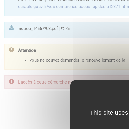
durable.gouv.fr/vos-demarches-acces-rapides-a12371.htm
notice_14557*03.pdf
| 57 Ko
Attention
vous ne pouvez demander le renouvellement de la li
L'accès à cette démarche ne vous est pas autorisé. Afin d
FranceConnect est la so
This site uses