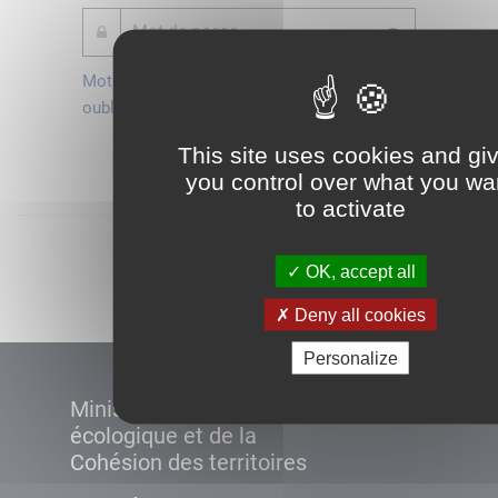
Mot de passe
Je crée mon
oublié ?
compte
Connexion
This site uses cookies and gi
you control over what you wa
to activate
Démarrer
OK, accept all
Deny all cookies
Personalize
Ministère de la Transition
écologique et de la
Cohésion des territoires