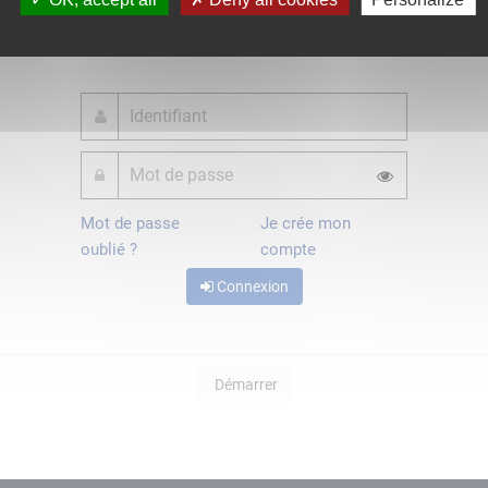
ou
Mot de passe
Je crée mon
oublié ?
compte
Connexion
Démarrer