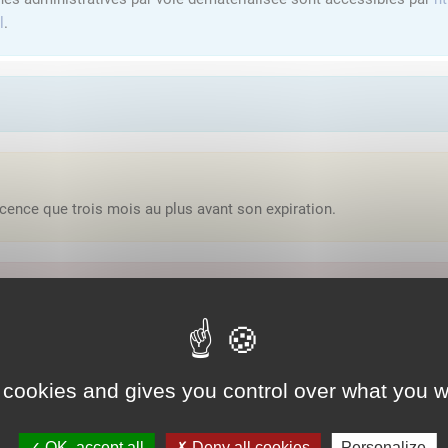
l
.
cence que trois mois au plus avant son expiration.
'y avoir accès, vous devez
vous connecter
ou
vous créer un compte
lution proposée par l'Etat pour sécuriser et simplifier la connexion 
 cookies and gives you control over what you w
Qu'est-ce que FranceConnect ?
OK, accept all
Deny all cookies
Personalize