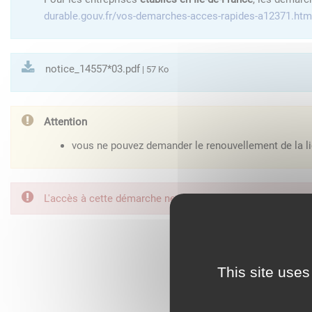
durable.gouv.fr/vos-demarches-acces-rapides-a12371.htm
notice_14557*03.pdf
| 57 Ko
Attention
vous ne pouvez demander le renouvellement de la li
L'accès à cette démarche ne vous est pas autorisé. Afin d
FranceConnect est la so
This site uses