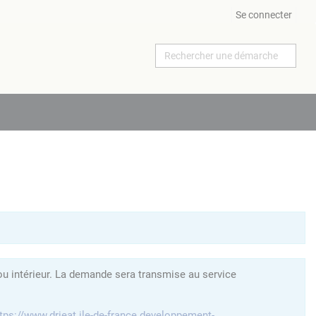
Se connecter
ou intérieur. La demande sera transmise au service
tps://www.drieat.ile-de-france.developpement-