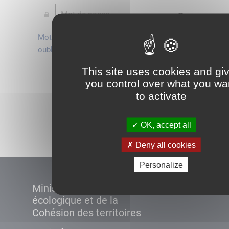
Mot de passe
Je crée mon
oublié ?
compte
Connexion
This site uses cookies and gi
you control over what you wa
to activate
Démarrer
OK, accept all
Deny all cookies
Personalize
Ministère de la Transition
écologique et de la
Cohésion des territoires