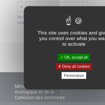
Mot de passe
Je crée mon
oublié ?
compte
Connexion
This site uses cookies and gi
you control over what you wa
to activate
Démarrer
OK, accept all
Deny all cookies
Personalize
Ministère de la Transition
écologique et de la
Cohésion des territoires