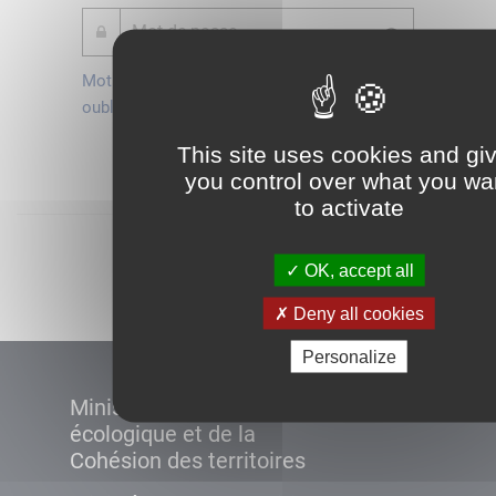
Mot de passe
Je crée mon
oublié ?
compte
Connexion
This site uses cookies and gi
you control over what you wa
to activate
Démarrer
OK, accept all
Deny all cookies
Personalize
Ministère de la Transition
écologique et de la
Cohésion des territoires