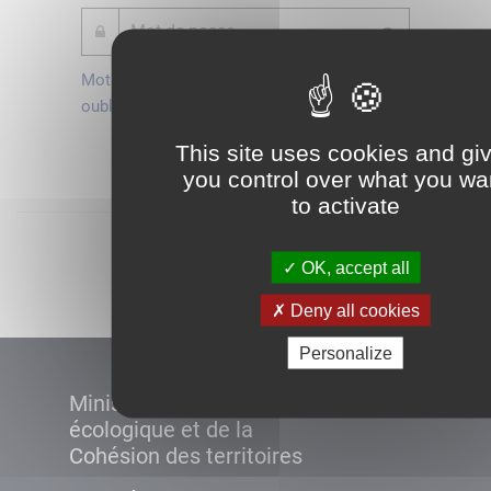
Mot de passe
Je crée mon
oublié ?
compte
Connexion
This site uses cookies and gi
you control over what you wa
to activate
Démarrer
OK, accept all
Deny all cookies
Personalize
Ministère de la Transition
écologique et de la
Cohésion des territoires