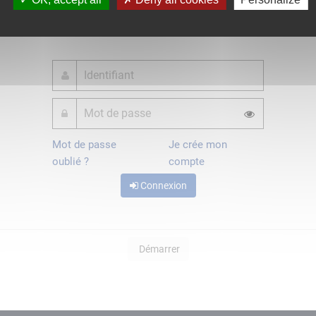
ou
Mot de passe
Je crée mon
oublié ?
compte
Connexion
Démarrer