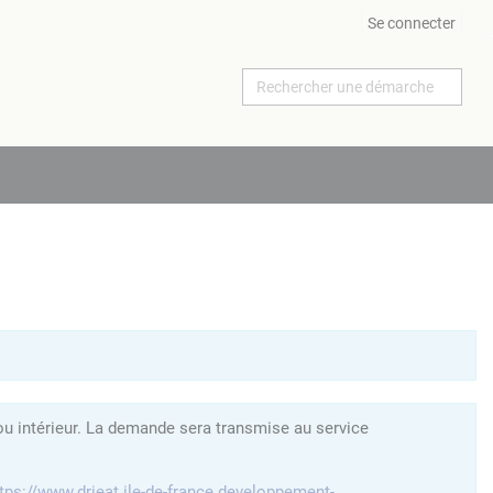
Se connecter
ou intérieur. La demande sera transmise au service
tps://www.drieat.ile-de-france.developpement-