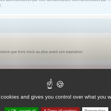
l
.
cence que trois mois au plus avant son expiration.
'y avoir accès, vous devez
vous connecter
ou
vous créer un compte
lution proposée par l'Etat pour sécuriser et simplifier la connexion 
 cookies and gives you control over what you w
Qu'est-ce que FranceConnect ?
OK, accept all
Deny all cookies
Personalize