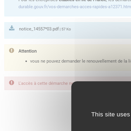
durable.gouv.fr/vos-demarches-acces-rapides-a12371.htm
notice_14557*03.pdf
| 57 Ko
Attention
vous ne pouvez demander le renouvellement de la li
L'accès à cette démarche ne vous est pas autorisé. Afin d
FranceConnect est la so
This site uses