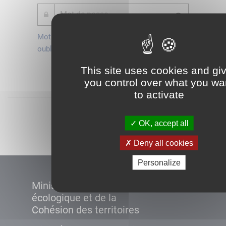
Mot de passe
Je crée mon
oublié ?
compte
Connexion
This site uses cookies and gi
you control over what you wa
to activate
Démarrer
OK, accept all
Deny all cookies
Personalize
Ministère de la Transition
écologique et de la
Cohésion des territoires