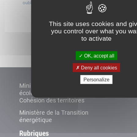
oublié ?
compte
Connexion
This site uses cookies and gi
you control over what you wa
to activate
Démarrer
OK, accept all
Deny all cookies
Personalize
Ministère de la Transition
écologique et de la
Cohésion des territoires
Ministère de la Transition
énergétique
Rubriques