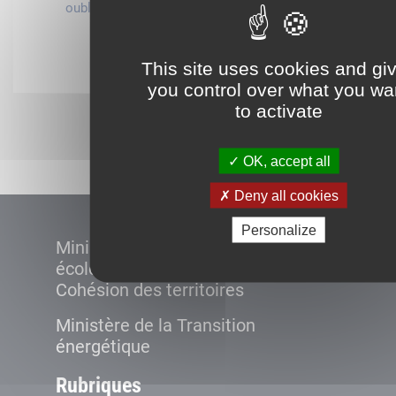
oublié ?
compte
Connexion
This site uses cookies and gi
you control over what you wa
to activate
Démarrer
OK, accept all
Deny all cookies
Personalize
Ministère de la Transition
écologique et de la
Cohésion des territoires
Ministère de la Transition
énergétique
Rubriques