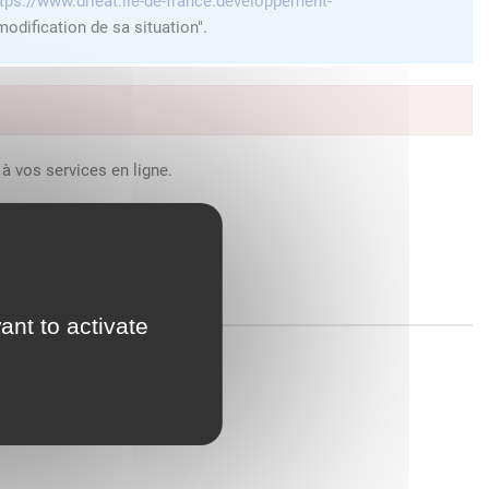
tps://www.drieat.ile-de-france.developpement-
odification de sa situation".
à vos services en ligne.
ant to activate