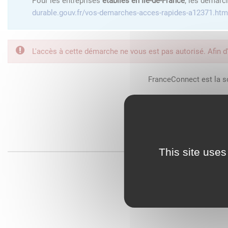
Pour les entreprises
établies en Île-de-France
, les démarc
durable.gouv.fr/vos-demarches-acces-rapides-a12371.htm
L'accès à cette démarche ne vous est pas autorisé. Afin d
FranceConnect est la so
This site uses