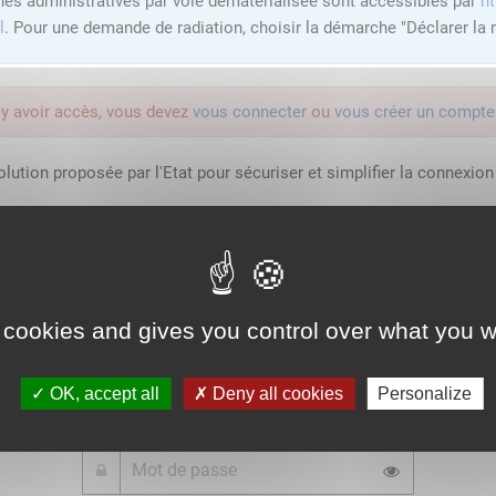
hes administratives par voie dématérialisée sont accessibles par
ht
l
. Pour une demande de radiation, choisir la démarche "Déclarer la m
'y avoir accès, vous devez
vous connecter
ou
vous créer un compte
lution proposée par l'Etat pour sécuriser et simplifier la connexion 
Qu'est-ce que FranceConnect ?
 cookies and gives you control over what you w
ou
OK, accept all
Deny all cookies
Personalize