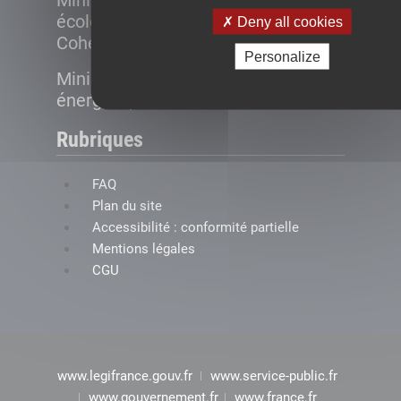
Ministère de la Transition
écologique et de la
Deny all cookies
Cohésion des territoires
Personalize
Ministère de la Transition
énergétique
Rubriques
FAQ
Plan du site
Accessibilité : conformité partielle
Mentions légales
CGU
www.legifrance.gouv.fr
www.service-public.fr
www.gouvernement.fr
www.france.fr