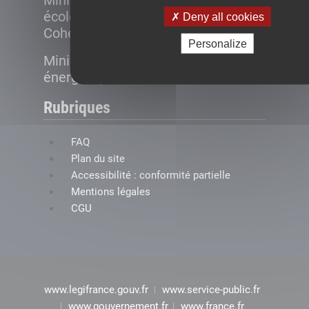
Ministère de la Transition
écologique et de la
Deny all cookies
Cohésion des territoires
Personalize
Ministère de la Transition
énergétique
Rubriques
FAQ
Plan du site
Accessibilité : conformité partielle
Mentions légales
CGU
www.legifrance.gouv.fr
www.service-public.fr
www.gouvernement.fr
www.france.fr