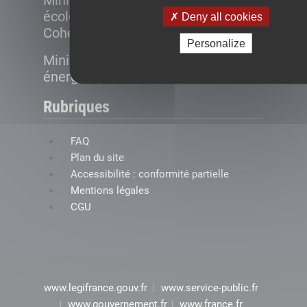
Ministère de la Transition
écologique et de la
Deny all cookies
Cohésion des territoires
Personalize
Ministère de la Transition
énergétique
Rubriques
FAQ
Plan du site
Accessibilité : conformité partielle
Mentions légales
CGU
www.legifrance.gouv.fr
www.service-public.fr
www.gouvernement.fr
www.france.fr