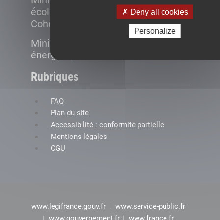
Ministère de la Transition
écologique et de la
Deny all cookies
Cohésion des territoires
Personalize
Ministère de la Transition
énergétique
Rubriques
FAQ
Plan du site
Accessibilité : conformité partielle
Mentions légales
CGU
www.legifrance.gouv.fr
www.service-public.fr
www.gouvernement.fr
www.france.fr