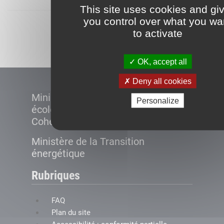
This site uses cookies and gi
you control over what you wa
Démarrer
to activate
OK, accept all
Deny all cookies
Ministère de la Transition
Personalize
écologique et de la
Cohésion des territoires
Ministère de la Transition
énergétique
Rubriques
FAQ
Plan du site