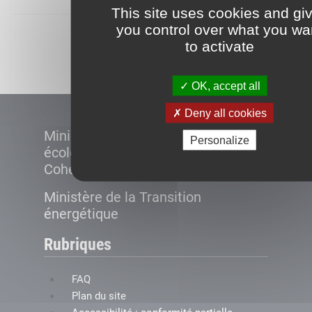
This site uses cookies and gi
you control over what you wa
Démarrer
to activate
OK, accept all
Deny all cookies
Ministère de la Transition
Personalize
écologique et de la
Cohésion des territoires
Ministère de la Transition
énergétique
Rubriques
FAQ
Plan du site