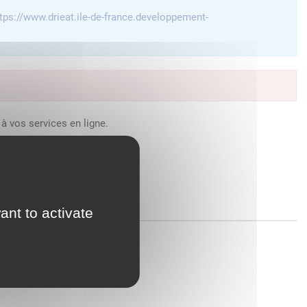
tps://www.drieat.ile-de-france.developpement-
à vos services en ligne.
ant to activate