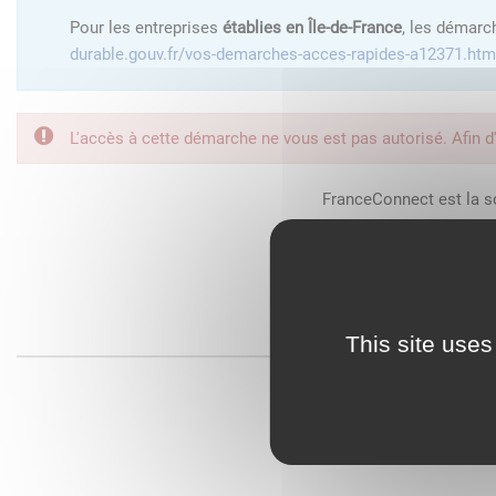
Pour les entreprises
établies en Île-de-France
, les démarc
durable.gouv.fr/vos-demarches-acces-rapides-a12371.htm
L'accès à cette démarche ne vous est pas autorisé. Afin d
FranceConnect est la so
This site uses