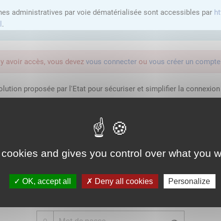
hes administratives par voie dématérialisée sont accessibles par
ht
l
.
'y avoir accès, vous devez
vous connecter
ou
vous créer un compte
lution proposée par l'Etat pour sécuriser et simplifier la connexion 
Qu'est-ce que FranceConnect ?
 cookies and gives you control over what you w
ou
OK, accept all
Deny all cookies
Personalize