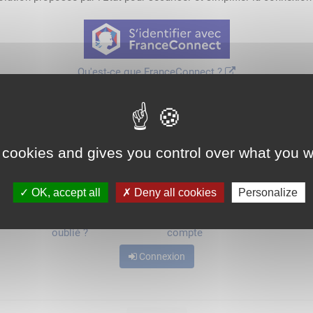
Qu'est-ce que FranceConnect ?
ou
 cookies and gives you control over what you w
OK, accept all
Deny all cookies
Personalize
Mot de passe
Je crée mon
oublié ?
compte
Connexion