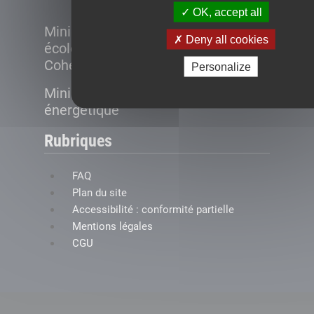
OK, accept all
Ministère de la Transition
Deny all cookies
écologique et de la
Cohésion des territoires
Personalize
Ministère de la Transition
énergétique
Rubriques
FAQ
Plan du site
Accessibilité : conformité partielle
Mentions légales
CGU