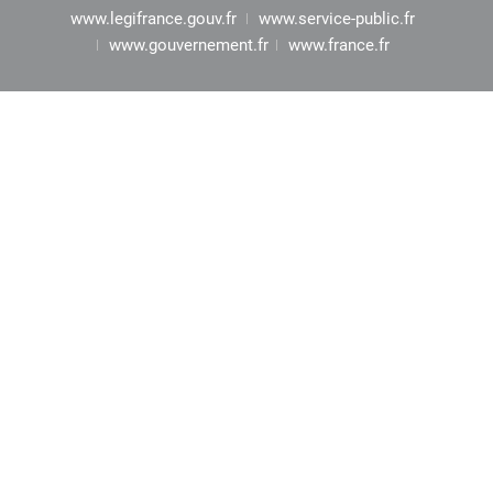
www.legifrance.gouv.fr
www.service-public.fr
www.gouvernement.fr
www.france.fr