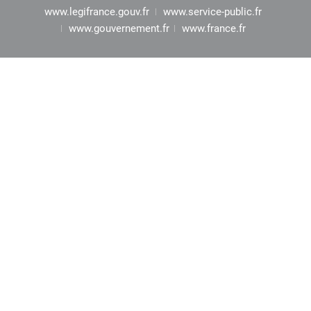
www.legifrance.gouv.fr
www.service-public.fr
www.gouvernement.fr
www.france.fr