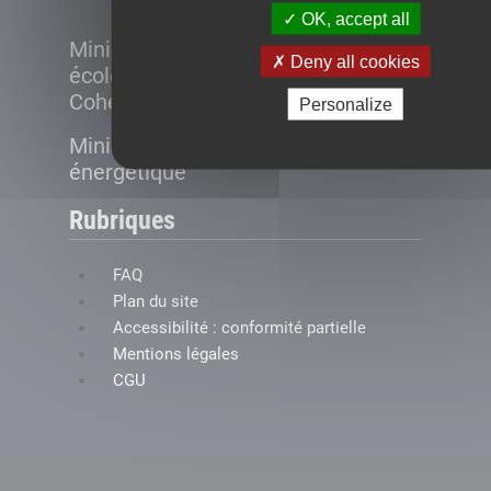
OK, accept all
Ministère de la Transition
Deny all cookies
écologique et de la
Cohésion des territoires
Personalize
Ministère de la Transition
énergétique
Rubriques
FAQ
Plan du site
Accessibilité : conformité partielle
Mentions légales
CGU