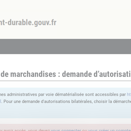
 de marchandises : demande d’autorisati
hes administratives par voie dématérialisée sont accessibles par
ht
l
. Pour une demande d'autorisations bilatérales, choisir la démarc
'y avoir accès, vous devez
vous connecter
ou
vous créer un compte