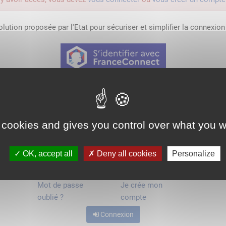
lution proposée par l'Etat pour sécuriser et simplifier la connexion 
Qu'est-ce que FranceConnect ?
ou
 cookies and gives you control over what you w
OK, accept all
Deny all cookies
Personalize
Mot de passe
Je crée mon
oublié ?
compte
Connexion