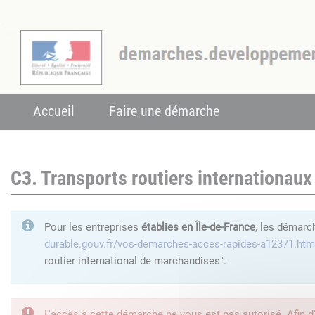
Accueil
Faire une démarche
C3. Transports routiers internationaux
Pour les entreprises
établies en Île-de-France
, les démarc
durable.gouv.fr/vos-demarches-acces-rapides-a12371.htm
routier international de marchandises".
L'accès à cette démarche ne vous est pas autorisé. Afin d