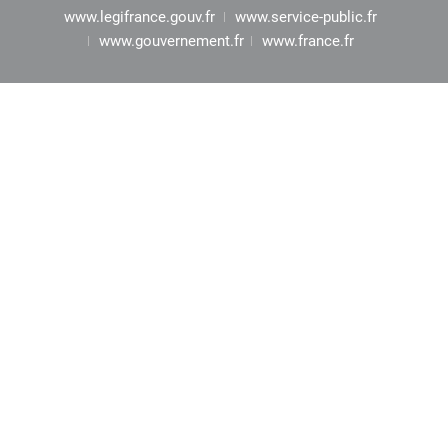
www.legifrance.gouv.fr
www.service-public.fr
www.gouvernement.fr
www.france.fr