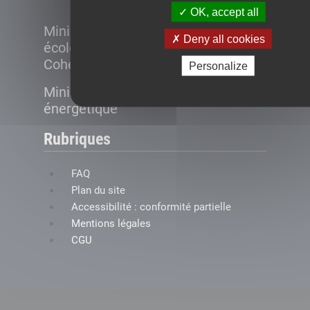
OK, accept all
Ministère de la Transition
Deny all cookies
écologique et de la
Cohésion des territoires
Personalize
Ministère de la Transition
énergétique
Rubriques
FAQ
Plan du site
Accessibilité : conformité partielle
Mentions légales
CGU