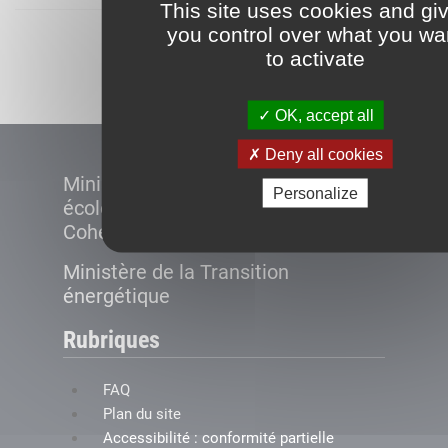
This site uses cookies and gi
you control over what you wa
Démarrer
to activate
OK, accept all
Deny all cookies
Ministère de la Transition
Personalize
écologique et de la
Cohésion des territoires
Ministère de la Transition
énergétique
Rubriques
FAQ
Plan du site
Accessibilité : conformité partielle