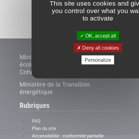
This site uses cookies and gi
you control over what you wa
Démarrer
to activate
OK, accept all
Deny all cookies
Ministère de la Transition
Personalize
écologique et de la
Cohésion des territoires
Ministère de la Transition
énergétique
Rubriques
FAQ
Plan du site
Accessibilité : conformité partielle