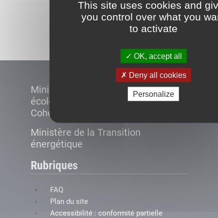
This site uses cookies and gi
you control over what you wa
Démarrer
to activate
OK, accept all
Deny all cookies
Ministère de la Transition
Personalize
écologique et de la
Cohésion des territoires
Ministère de la Transition
énergétique
Rubriques
FAQ
Plan du site
Accessibilité : conformité partielle