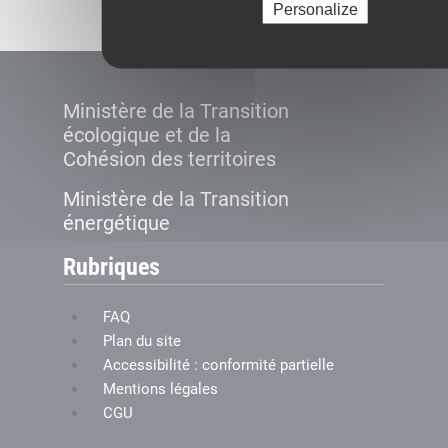
Personalize
Ministère de la Transition
écologique et de la
Cohésion des territoires
Ministère de la Transition
énergétique
Rubriques
FAQ
Plan du site
Accessibilité : conformité partielle
Mentions légales
CGU