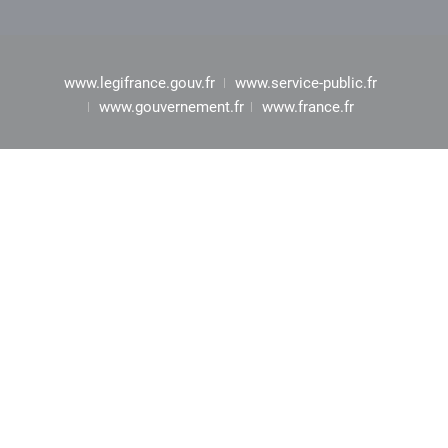
www.legifrance.gouv.fr
www.service-public.fr
www.gouvernement.fr
www.france.fr