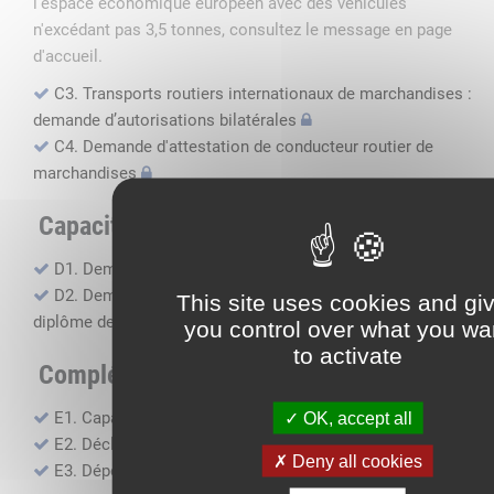
l'espace économique européen avec des véhicules
n'excédant pas 3,5 tonnes, consultez le message en page
d'accueil.
C3. Transports routiers internationaux de marchandises :
demande d’autorisations bilatérales
C4. Demande d'attestation de conducteur routier de
marchandises
Capacité professionnelle
D1. Demande d’attestation de capacité professionnelle
D2. Demande de certificat attestant l'obtention du
This site uses cookies and gi
diplôme de capacité professionnelle
you control over what you wa
to activate
Compléments, suivi financier
E1. Capacité financière
OK, accept all
E2. Déclaration de sous-traitance
Deny all cookies
E3. Dépôt des comptes annuels