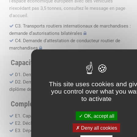
l'espace économique européen avec des véhicules
n'excédant pas 3,5 tonnes, consultez le message en page
d'accueil.
C3. Transports routiers internationaux de marchandises :
demande d’autorisations bilatérales
C4. Demande d'attestation de conducteur routier de
marchandises
Capacité professionnelle
D1. Demande d’attestation de capacité professionnelle
D2. Demande de certificat attestant l'obtention du
This site uses cookies and gi
diplôme de capacité professionnelle
you control over what you wa
to activate
Compléments, suivi financier
E1. Capacité financière
OK, accept all
E2. Déclaration de sous-traitance
Deny all cookies
E3. Dépôt des comptes annuels