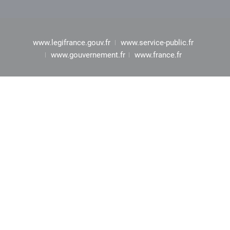
www.legifrance.gouv.fr
www.service-public.fr
www.gouvernement.fr
www.france.fr