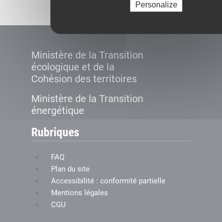
Personalize
Ministère de la Transition
écologique et de la
Cohésion des territoires
Ministère de la Transition
énergétique
Rubriques
FAQ
Plan du site
Accessibilité : conformité partielle
Mentions légales
CGU