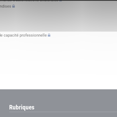
mande d’autorisations bilatérales
andises
de capacité professionnelle
Rubriques