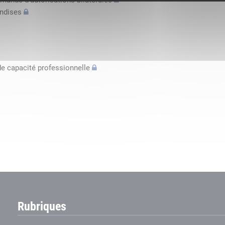
mande d’autorisations bilatérales
andises
de capacité professionnelle
Rubriques