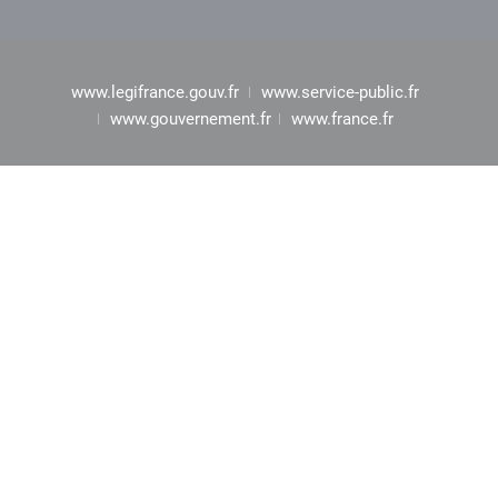
www.legifrance.gouv.fr
www.service-public.fr
www.gouvernement.fr
www.france.fr