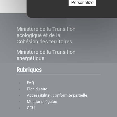
Personalize
Ministère de la Transition
écologique et de la
Cohésion des territoires
Ministère de la Transition
énergétique
Rubriques
FAQ
Plan du site
Accessibilité : conformité partielle
Mentions légales
CGU