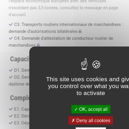
l'espace économique européen avec des véhicules
n'excédant pas 3,5 tonnes, consultez le message en page
d'accueil.
C3. Transports routiers internationaux de marchandises :
demande d’autorisations bilatérales
C4. Demande d'attestation de conducteur routier de
marchandises
Capacité professionnelle
D1. Demande d’attestation de capacité professionnelle
D2. Demande de certificat attestant l'obtention du
This site uses cookies and gi
diplôme de capacité professionnelle
you control over what you wa
to activate
Compléments, suivi financier
E1. Capacité financière
OK, accept all
E2. Déclaration de sous-traitance
Deny all cookies
E3. Dépôt des comptes annuels