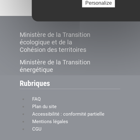
Personalize
Ministère de la Transition
écologique et de la
Cohésion des territoires
Ministère de la Transition
énergétique
Rubriques
FAQ
Plan du site
Accessibilité : conformité partielle
Mentions légales
CGU