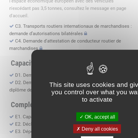
l'espace économique européen avec des véhicules
n'excédant pas 3,5 tonnes, consultez le message en page
d'accueil.
C3. Transports routiers internationaux de marchandises :
demande d’autorisations bilatérales
C4. Demande d'attestation de conducteur routier de
marchandises
Capacité professionnelle
D1. Demande d’attestation de capacité professionnelle
D2. Demande de certificat attestant l'obtention du
This site uses cookies and gi
diplôme de capacité professionnelle
you control over what you wa
to activate
Compléments, suivi financier
E1. Capacité financière
OK, accept all
E2. Déclaration de sous-traitance
Deny all cookies
E3. Dépôt des comptes annuels