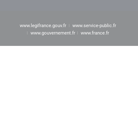
www.legifrance.gouv.fr
www.service-public.fr
www.gouvernement.fr
www.france.fr