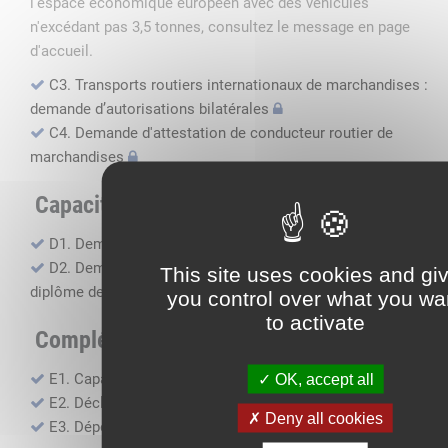
l'espace économique européen avec des véhicules
n'excédant pas 3,5 tonnes, consultez le message en page
d'accueil.
C3. Transports routiers internationaux de marchandises :
demande d’autorisations bilatérales
C4. Demande d'attestation de conducteur routier de
marchandises
Capacité professionnelle
D1. Demande d’attestation de capacité professionnelle
D2. Demande de certificat attestant l'obtention du
This site uses cookies and gi
diplôme de capacité professionnelle
you control over what you wa
to activate
Compléments, suivi financier
E1. Capacité financière
OK, accept all
E2. Déclaration de sous-traitance
Deny all cookies
E3. Dépôt des comptes annuels