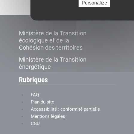
Personalize
Ministère de la Transition
écologique et de la
Cohésion des territoires
Ministère de la Transition
énergétique
Rubriques
FAQ
Plan du site
Accessibilité : conformité partielle
Mentions légales
CGU