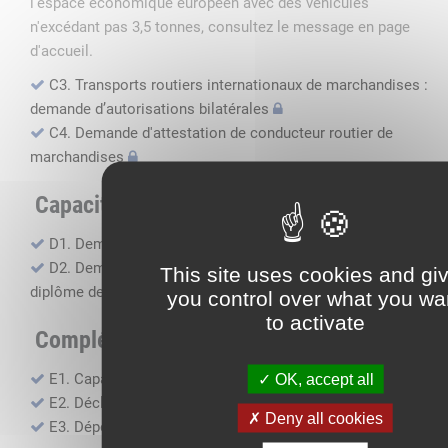
l'espace économique européen avec des véhicules
n'excédant pas 3,5 tonnes, consultez le message en page
d'accueil.
C3. Transports routiers internationaux de marchandises :
demande d’autorisations bilatérales
C4. Demande d'attestation de conducteur routier de
marchandises
Capacité professionnelle
D1. Demande d’attestation de capacité professionnelle
D2. Demande de certificat attestant l'obtention du
This site uses cookies and gi
diplôme de capacité professionnelle
you control over what you wa
to activate
Compléments, suivi financier
E1. Capacité financière
OK, accept all
E2. Déclaration de sous-traitance
Deny all cookies
E3. Dépôt des comptes annuels