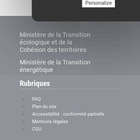
Personalize
Ministère de la Transition
écologique et de la
Cohésion des territoires
Ministère de la Transition
énergétique
Rubriques
FAQ
Plan du site
Accessibilité : conformité partielle
Mentions légales
CGU