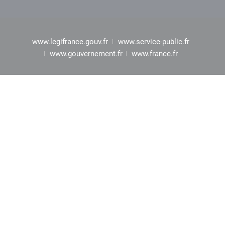
www.legifrance.gouv.fr
www.service-public.fr
www.gouvernement.fr
www.france.fr